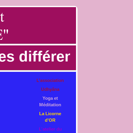
s différents atelie
L’association
Udhyâna
Yoga et
Méditation
La Licorne
d’OR
L’atelier du