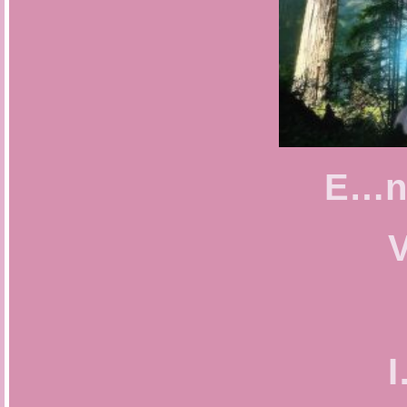
E…n
V
E…q
I