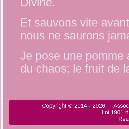
Divine.
Et sauvons vite avan
nous ne saurons jama
Je pose une pomme au
du chaos: le fruit de 
Copyright © 2014 - 2026 Associati
Loi 1901 
Réa