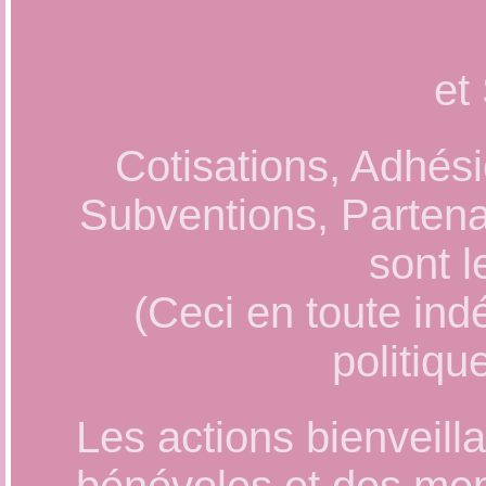
S
et
Cotisations, Adhés
Subventions, Partena
sont l
(Ceci en toute ind
politiqu
Les actions bienveill